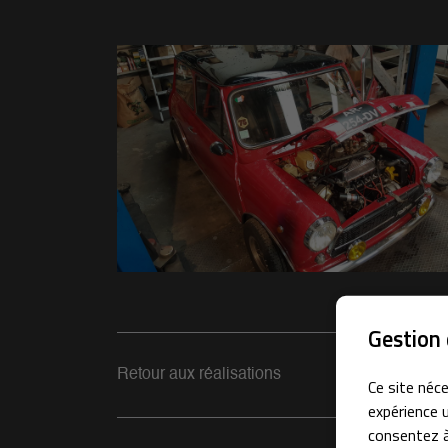

Recopier le code ci-contre
Rafraîchir le captcha

En cochant cette case, vous consentez à recevoir nos propositions commerci
l'adresse email indiqué ci-dessus. Vous pouvez vous désinscrire à tout moment
le formulaire de désinscription
.
Inscription
Gestion 
Retour aux réalisations
Ce site néce
expérience u
consentez à