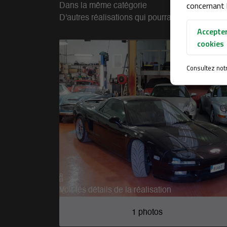
concernant l
Dans la même catégorie
D'autres réalisations qui pourraient vous intér
Accepter
cookies
Consultez not

Voir les détails de la réalisation
1 photos