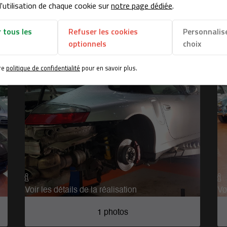
'utilisation de chaque cookie sur
notre page dédiée
.
esser
 tous les
Refuser les cookies
Personnalis
optionnels
choix
re
politique de confidentialité
pour en savoir plus.


Voir les détails de la réalisation
Vo
1 photos