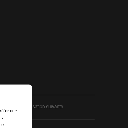
Réalisation suivante
offrir une
us
oix