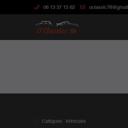
06 13 37 15 62
24 route de Grignon
78810 Davron
06 13 37 15 62

Adresse email de réception

Catégorie :
Véhicules