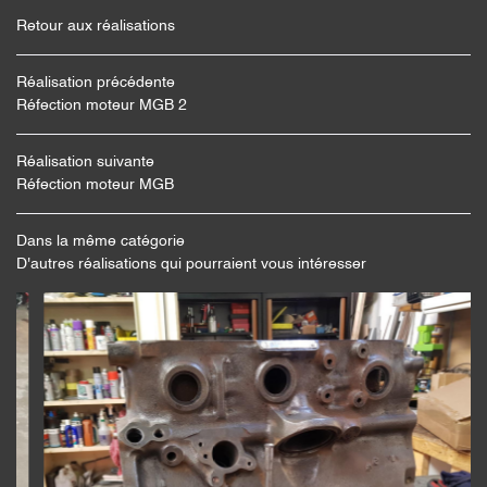
Retour aux réalisations
Réalisation précédente
En cochant cette case, vous consentez à recevoir nos propositions commerciales
Réfection moteur MGB 2
à l'adresse email indiqué ci-dessus. Vous pouvez vous désinscrire à tout moment
en utilisant
le formulaire de désinscription
.
Réalisation suivante
Inscription
Réfection moteur MGB
Dans la même catégorie
D'autres réalisations qui pourraient vous intéresser
Une question
ACCUEIL
06 13 37 15 6
SERVICES
S RÉALISATIONS