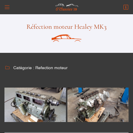


24 route de Grignon
78810 Davron
Réfection moteur Healey MK3
06 13 37 15 62

Catégorie :
Refection moteur

Adresse email de réception

Recopier le code ci-contre
Rafraîchir le captcha
