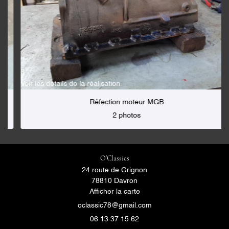
OS VÉHICULES
Rejoignez-nous 
AVIS
CONTACT
Restez inform

Voir les détails de la réalisation
Inscription Newsl
Réfection moteur MGB
2 photos
O'Classics
24 route de Grignon
78810 Davron
Afficher la carte
06 13 37 15 62